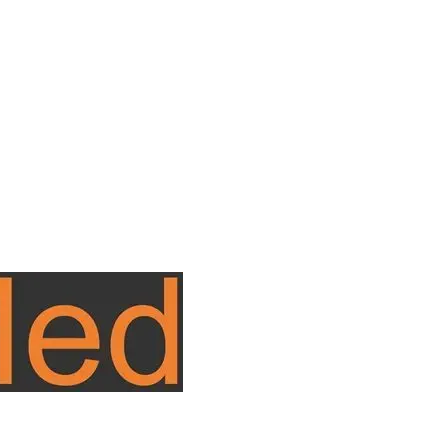
de cada empresa. Médico in Company. Control de ausentism
bilitación deportiva y tratamientos complemetarios para el d